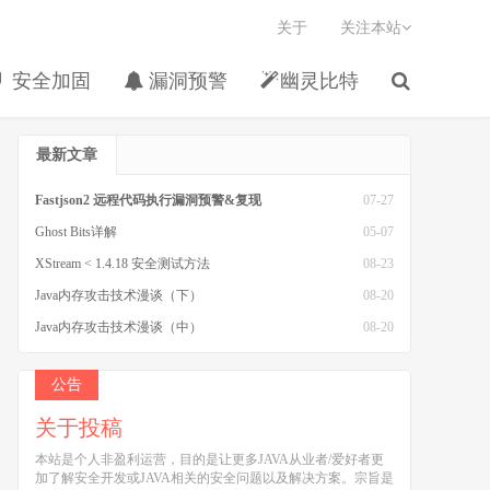
关于
关注本站
安全加固
漏洞预警
幽灵比特
最新文章
Fastjson2 远程代码执行漏洞预警&复现
07-27
Ghost Bits详解
05-07
XStream < 1.4.18 安全测试方法
08-23
Java内存攻击技术漫谈（下）
08-20
Java内存攻击技术漫谈（中）
08-20
Java内存攻击技术漫谈（上）
08-20
公告
关于投稿
本站是个人非盈利运营，目的是让更多JAVA从业者/爱好者更
加了解安全开发或JAVA相关的安全问题以及解决方案。宗旨是