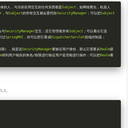
具体的人，与当前应用交互的任何东西都是
Subject
，如网络爬虫，机器人
r
，与
Subject
的所有交互都会委托给
SecurityManager
；可以把
Subject
会与
SecurityManager
交互；且它管理着所有
Subject
；可以看出它是
习过
SpringMVC
，你可以把它看成
DispatcherServlet
前端控制器；
权限），就是说
SecurityManager
要验证用户身份，那么它需要从
Realm
获
m
得到用户相应的角色/权限进行验证用户是否能进行操作；可以把
Realm
看
5.3。