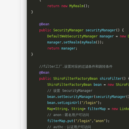
{
return
new
MyRealm
();
}
@Bean
public
SecurityManager
 securityManager
()
{
DefaultWebSecurityManager
 manager 
=
new
        manager
.
setRealm
(
myRealm
());
return
 manager
;
}
//filter工厂.设置对应的过滤条件和跳转条件
@Bean
public
ShiroFilterFactoryBean
 shiroFilter
()
ShiroFilterFactoryBean
 bean 
=
new
ShiroF
// 设置 SecurityManager
        bean
.
setSecurityManager
(
securityManager
(
        bean
.
setLoginUrl
(
"/login"
);
Map
<
String
,
String
>
 filterMap 
=
new
Link
// anon：匿名用户可访问
        filterMap
.
put
(
"/login"
,
"anon"
);
// authc：认证用户可访问