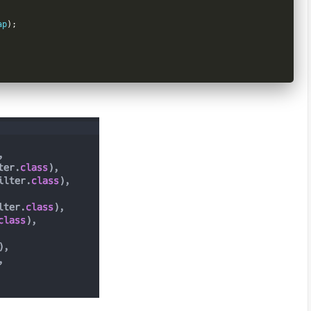
ap
);