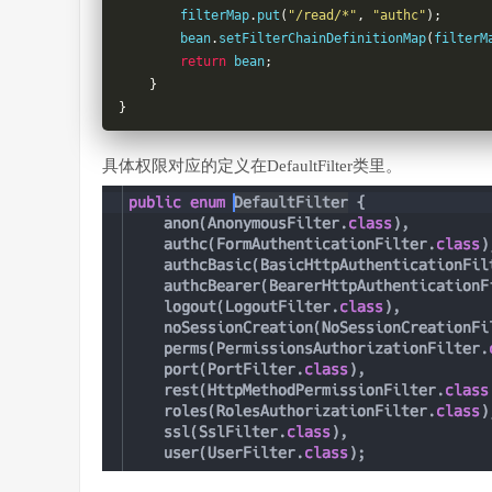
        filterMap
.
put
(
"/read/*"
,
"authc"
);
        bean
.
setFilterChainDefinitionMap
(
filterM
return
 bean
;
}
}
具体权限对应的定义在DefaultFilter类里。