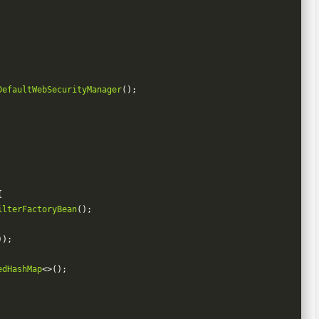
DefaultWebSecurityManager
();
{
ilterFactoryBean
();
));
edHashMap
<>();