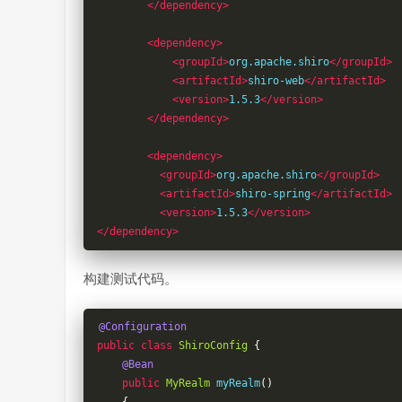
</dependency>
<dependency>
<groupId>
org.apache.shiro
</groupId>
<artifactId>
shiro-web
</artifactId>
<version>
1.5.3
</version>
</dependency>
<dependency>
<groupId>
org.apache.shiro
</groupId>
<artifactId>
shiro-spring
</artifactId>
<version>
1.5.3
</version>
</dependency>
构建测试代码。
@Configuration
public
class
ShiroConfig
{
@Bean
public
MyRealm
 myRealm
()