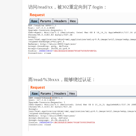
访问/read/xx，被302重定向到了/login：
而/read/%3bxxx，能够绕过认证：