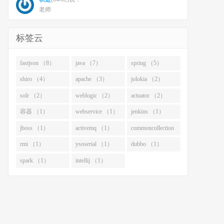
老师
标签云
fastjson （8）
java （7）
spring （5）
shiro （4）
apache （3）
jolokia （2）
solr （2）
weblogic （2）
actuator （2）
容器 （1）
webservice （1）
jenkins （1）
jboss （1）
activemq （1）
commoncollection
（1）
rmi （1）
ysoserial （1）
dubbo （1）
spark （1）
intellij （1）