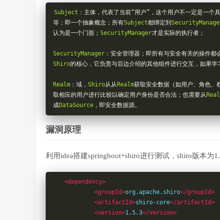
Subject
：主体，代表了当前“用户”，这个用户不一定是一个
等；即一个抽象概念；所有
Subject
都绑定到
SecurityManage
认为是一个门面；
SecurityManager
才是实际的执行者；
SecurityManager
：安全管理器；即所有与安全有关的操作都
Shiro
的核心，它负责与后边介绍的其他组件进行交互，如果学
Realm
：域，
Shiro
从从
Realm
获取安全数据（如用户、角色、
取相应的用户进行比较以确定用户身份是否合法；也需要从
Real
成
DataSource
，即安全数据源。
漏洞原理
利用idea搭建springboot+shiro进行测试，shiro版本为1.
<dependency>
<groupId>
org.apache.shiro
</groupId>
<artifactId>
shiro-core
</artifactId>
<version>
1.5.3
</version>